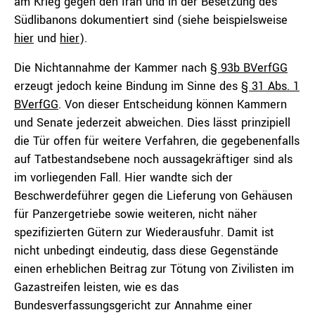
am Krieg gegen den Iran und in der Besetzung des
Südlibanons dokumentiert sind (siehe beispielsweise
hier
und
hier
).
Die Nichtannahme der Kammer nach
§ 93b BVerfGG
erzeugt jedoch keine Bindung im Sinne des
§ 31 Abs. 1
BVerfGG
. Von dieser Entscheidung können Kammern
und Senate jederzeit abweichen. Dies lässt prinzipiell
die Tür offen für weitere Verfahren, die gegebenenfalls
auf Tatbestandsebene noch aussagekräftiger sind als
im vorliegenden Fall. Hier wandte sich der
Beschwerdeführer gegen die Lieferung von Gehäusen
für Panzergetriebe sowie weiteren, nicht näher
spezifizierten Gütern zur Wiederausfuhr. Damit ist
nicht unbedingt eindeutig, dass diese Gegenstände
einen erheblichen Beitrag zur Tötung von Zivilisten im
Gazastreifen leisten, wie es das
Bundesverfassungsgericht zur Annahme einer