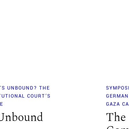
TS UNBOUND? THE
SYMPOS
TUTIONAL COURT’S
GERMAN
VE
GAZA CA
 Unbound
The 