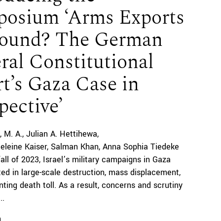
osium ‘Arms Exports
ound? The German
ral Constitutional
t’s Gaza Case in
pective’
M. A.
Julian A. Hettihewa
eleine Kaiser
Salman Khan
Anna Sophia Tiedeke
all of 2023, Israel’s military campaigns in Gaza
ted in large-scale destruction, mass displacement,
ting death toll. As a result, concerns and scrutiny
..
n