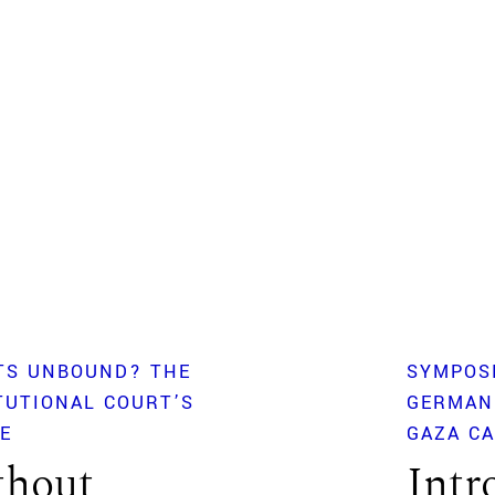
TS UNBOUND? THE
SYMPOS
TUTIONAL COURT’S
GERMAN
VE
GAZA CA
thout
Intr