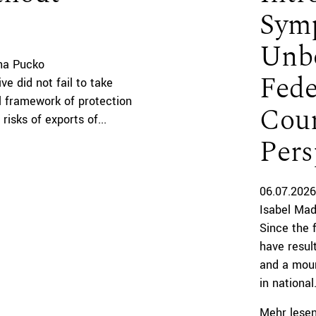
Symp
Unb
ina Pucko
Fede
ive did not fail to take
l framework of protection
Cour
risks of exports of...
Pers
06.07.2026
Isabel Mad
Since the f
have resul
and a moun
in national.
Mehr lese