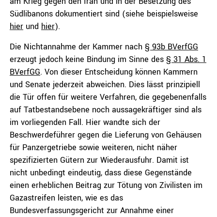
am Krieg gegen den Iran und in der Besetzung des
Südlibanons dokumentiert sind (siehe beispielsweise
hier
und
hier
).
Die Nichtannahme der Kammer nach
§ 93b BVerfGG
erzeugt jedoch keine Bindung im Sinne des
§ 31 Abs. 1
BVerfGG
. Von dieser Entscheidung können Kammern
und Senate jederzeit abweichen. Dies lässt prinzipiell
die Tür offen für weitere Verfahren, die gegebenenfalls
auf Tatbestandsebene noch aussagekräftiger sind als
im vorliegenden Fall. Hier wandte sich der
Beschwerdeführer gegen die Lieferung von Gehäusen
für Panzergetriebe sowie weiteren, nicht näher
spezifizierten Gütern zur Wiederausfuhr. Damit ist
nicht unbedingt eindeutig, dass diese Gegenstände
einen erheblichen Beitrag zur Tötung von Zivilisten im
Gazastreifen leisten, wie es das
Bundesverfassungsgericht zur Annahme einer