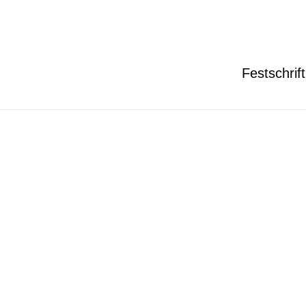
Festschrift
Photo by Justin McIntosh via
Wikimedia Commons
, 