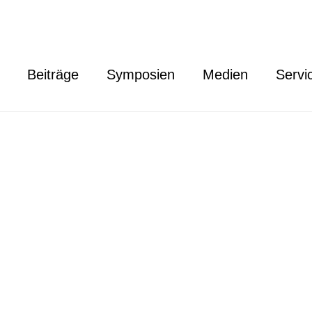
Beiträge
Symposien
Medien
Servi
licensed under
CC BY 2.0
.