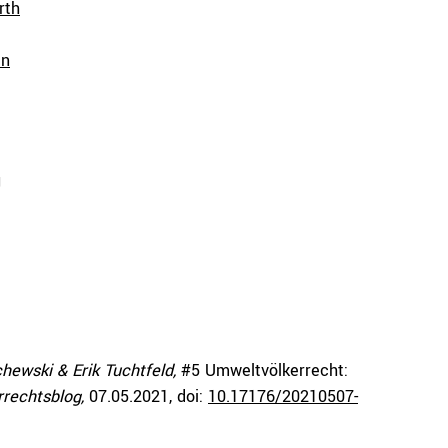
rth
en
g
chewski & Erik Tuchtfeld,
#5 Umweltvölkerrecht:
rrechtsblog,
07.05.2021
, doi:
10.17176/20210507-