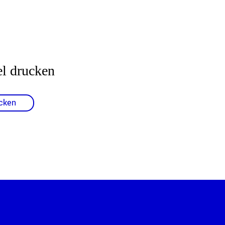
el drucken
cken