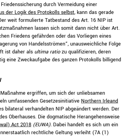
r Friedenssicherung durch Vermeidung einer
s der Logik des Protokolls selbst
, kann das gerade
er weit formulierte Tatbestand des Art. 16 NIP ist
hutzmaßnahmen lassen sich somit dann nicht über Art.
schen Friedens gefährden oder das Vorliegen eines
lagerung von Handelsströmen“, unausweichliche Folge
ft ist daher als
ultima ratio
zu qualifizieren, deren
ig eine Zweckaufgabe des ganzen Protokolls billigend
l
ve Maßnahme ergriffen, um sich der unliebsamen
seln umfassenden Gesetzesinitiative
Northern Irleand
 des bilateral verhandelten NIP abgeändert werden. Der
des Oberhauses. Die dogmatische Herangehensweise
wal) Act 2018
(EUWA).
Dabei handelt es sich um ein
nerstaatlich rechtliche Geltung verleiht (7A (1)