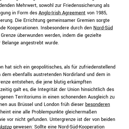
eidenden Mehrwert, sowohl zur Friedenssicherung als
digung in Form des
Anglo-Irish Agreement
von 1985,
sierung. Die Errichtung gemeinsamer Gremien sorgte
ende Kooperationen. Insbesondere durch den
Nord-Süd
he Grenze überwunden werden, indem die gezielte
 Belange angestrebt wurde.
 hat sich ein geopolitisches, als für zufriedenstellend
 dem ebenfalls austretenden Nordirland und dem in
renze entstehen, die jene blutig erkämpften
tig galt es, die Integrität der Union hinsichtlich des
igenen Territoriums in einen schonenden Ausgleich zu
nnen aus Brüssel und London früh dieser
besonderen
cheint eine alle Problempunkte gleichermaßen
ie vor nicht gefunden. Untergrenze ist der von beiden
kstop
gewesen: Sollte eine Nord-Süd-Kooperation