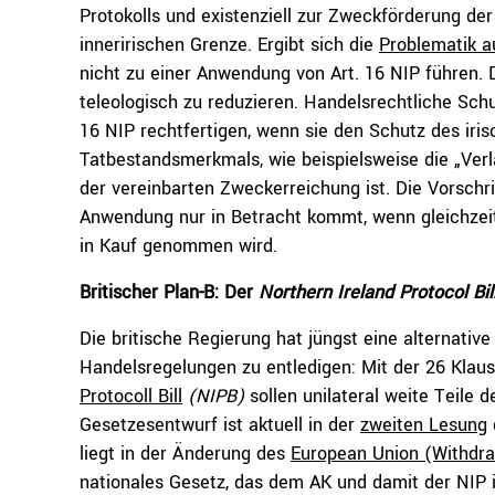
Protokolls und existenziell zur Zweckförderung de
inneririschen Grenze. Ergibt sich die
Problematik au
nicht zu einer Anwendung von Art. 16 NIP führen. D
teleologisch zu reduzieren. Handelsrechtliche Sc
16 NIP rechtfertigen, wenn sie den Schutz des iri
Tatbestandsmerkmals, wie beispielsweise die „Ver
der vereinbarten Zweckerreichung ist. Die Vorschri
Anwendung nur in Betracht kommt, wenn gleichzeit
in Kauf genommen wird.
Britischer Plan-B: Der
Northern Ireland Protocol Bil
Die britische Regierung hat jüngst eine alternati
Handelsregelungen zu entledigen: Mit der 26 Klau
Protocoll Bill
(NIPB)
sollen unilateral weite Teile
Gesetzesentwurf ist aktuell in der
zweiten Lesung
liegt in der Änderung des
European Union (Withdra
nationales Gesetz, das dem AK und damit der NIP in