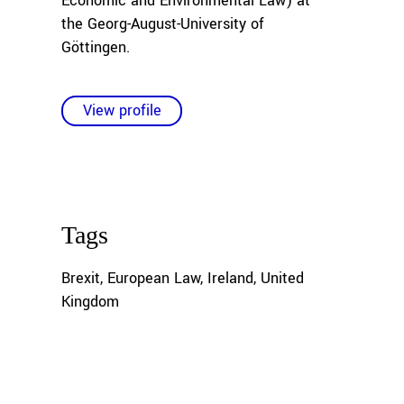
Economic and Environmental Law) at
the Georg-August-University of
Göttingen.
View profile
Tags
Brexit
,
European Law
,
Ireland
,
United
Kingdom