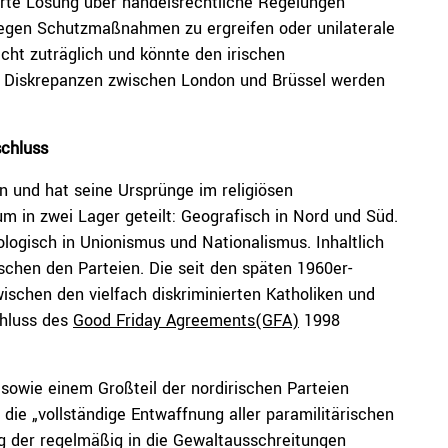
barte Lösung über handelsrechtliche Regelungen
swegen Schutzmaßnahmen zu ergreifen oder unilaterale
cht zuträglich und könnte den irischen
er Diskrepanzen zwischen London und Brüssel werden
chluss
en und hat seine Ursprünge im religiösen
ium in zwei Lager geteilt: Geografisch in Nord und Süd.
eologisch in Unionismus und Nationalismus. Inhaltlich
chen den Parteien. Die seit den späten 1960er-
schen den vielfach diskriminierten Katholiken und
chluss des
Good Friday Agreements
(GFA)
1998
sowie einem Großteil der nordirischen Parteien
die „vollständige Entwaffnung aller paramilitärischen
ng der regelmäßig in die Gewaltausschreitungen