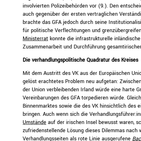
involvierten Polizeibehörden vor (9.). Den entsch
auch gegenüber der ersten vertraglichen Verstän
brachte das GFA jedoch durch seine Institutionali
für politische Verflechtungen und grenzübergreif
Ministerrat
konnte die infrastrukturelle inländisc
Zusammenarbeit und Durchführung gesamtirischer
Die verhandlungspolitische Quadratur des Kreises
Mit dem Austritt des VK aus der Europäischen Union
gelöst erachtetes Problem neu aufgetan: Zwischen
der Union verbleibenden Irland würde eine harte G
Vereinbarungen des GFA torpedieren würde. Gleichzei
Binnenmarktes sowie die des VK hinsichtlich des e
bringen. Auch wenn sich die Verhandlungsführer:i
Umstände
auf der irischen Insel bewusst waren, s
zufriedenstellende Lösung dieses Dilemmas nach w
Verhandlungsseiten als rote Linie ausgerufene
Bac