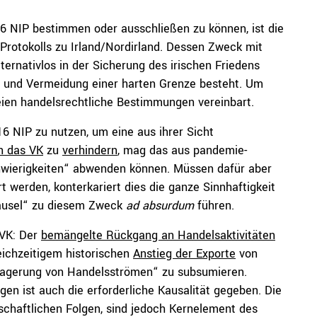
6 NIP bestimmen oder ausschließen zu können, ist die
s Protokolls zu Irland/Nordirland. Dessen Zweck mit
lternativlos in der Sicherung des irischen Friedens
n und Vermeidung einer harten Grenze besteht. Um
eien handelsrechtliche Bestimmungen vereinbart.
16 NIP zu nutzen, um eine aus ihrer Sicht
in das VK
zu
verhindern
, mag das aus pandemie-
chwierigkeiten“ abwenden können. Müssen dafür aber
t werden, konterkariert dies die ganze Sinnhaftigkeit
ausel“ zu diesem Zweck
ad absurdum
führen.
 VK: Der
bemängelte Rückgang an Handelsaktivitäten
eichzeitigem historischen
Anstieg der Exporte
von
erlagerung von Handelsströmen“ zu subsumieren.
gen ist auch die erforderliche Kausalität gegeben. Die
rtschaftlichen Folgen, sind jedoch Kernelement des