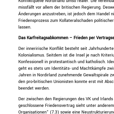
Konfliktquelle Nordirland umso realer. Die verein
missfällt vor allem der britischen Regierung. De
Änderungen anzustreben, ist jedoch dem Handel ni
Friedensprozess zum Kollateralschaden politisch
lassen.
Das Karfreitagsabkommen – Frieden per Vertragss
Der innerirische Konflikt besteht seit Jahrhundert
Kolonialismus. Seitdem ist die Insel je nach Kriter
Konfessionell in protestantisch und katholisch. Id
geht es stets um Identitäts- und Machtkämpfe zwis
Jahren in Nordirland zunehmende Gewaltspirale zwi
den pro-britischen Unionisten konnte erst mit Abs
beendet werden.
Der zwischen den Regierungen des VK und Irlands 
geschlossene Friedensvertrag sieht unter anderem 
Organisationen“ (7.3) sowie eine Neustrukturieru