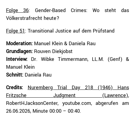
Folge 36
: Gender-Based Crimes: Wo steht das
Völkerstrafrecht heute?
Folge 51
: Transitional Justice auf dem Prüfstand
Moderation:
Manuel Klein & Daniela Rau
Grundlagen:
Rouven Diekjobst
Interview:
Dr. Wibke Timmermann, LL.M. (Genf) &
Manuel Klein
Schnitt:
Daniela Rau
Credits
:
Nuremberg Trial Day 218 (1946) Hans
Fritzsche Judgment (Lawrence)
,
RobertHJacksonCenter, youtube.com, abgerufen am
26.06.2026, Minute 00:00 –
00
:
40
.