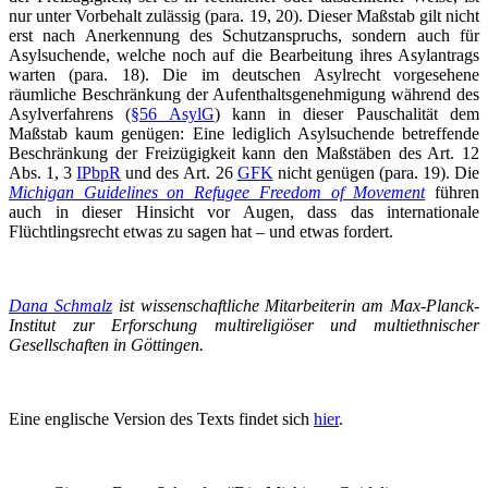
nur unter Vorbehalt zulässig (para. 19, 20). Dieser Maßstab gilt nicht
erst nach Anerkennung des Schutzanspruchs, sondern auch für
Asylsuchende, welche noch auf die Bearbeitung ihres Asylantrags
warten (para. 18). Die im deutschen Asylrecht vorgesehene
räumliche Beschränkung der Aufenthaltsgenehmigung während des
Asylverfahrens (
§56 AsylG
) kann in dieser Pauschalität dem
Maßstab kaum genügen: Eine lediglich Asylsuchende betreffende
Beschränkung der Freizügigkeit kann den Maßstäben des Art. 12
Abs. 1, 3
IPbpR
und des Art. 26
GFK
nicht genügen (para. 19). Die
Michigan Guidelines on Refugee Freedom of Movement
führen
auch in dieser Hinsicht vor Augen, dass das internationale
Flüchtlingsrecht etwas zu sagen hat – und etwas fordert.
Dana Schmalz
ist wissenschaftliche Mitarbeiterin am Max-Planck-
Institut zur Erforschung multireligiöser und multiethnischer
Gesellschaften in Göttingen.
Eine englische Version des Texts findet sich
hier
.