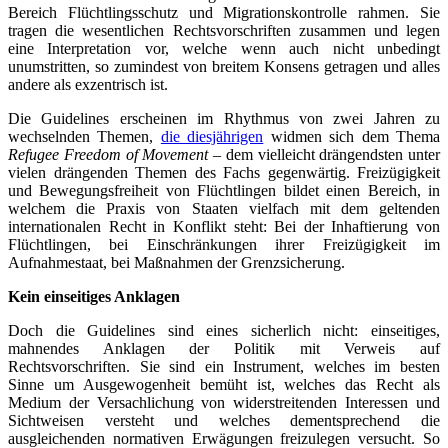
Bereich Flüchtlingsschutz und Migrationskontrolle rahmen. Sie
tragen die wesentlichen Rechtsvorschriften zusammen und legen
eine Interpretation vor, welche wenn auch nicht unbedingt
unumstritten, so zumindest von breitem Konsens getragen und alles
andere als exzentrisch ist.
Die Guidelines erscheinen im Rhythmus von zwei Jahren zu
wechselnden Themen,
die diesjährigen
widmen sich dem Thema
Refugee Freedom of Movement
– dem vielleicht drängendsten unter
vielen drängenden Themen des Fachs gegenwärtig. Freizügigkeit
und Bewegungsfreiheit von Flüchtlingen bildet einen Bereich, in
welchem die Praxis von Staaten vielfach mit dem geltenden
internationalen Recht in Konflikt steht: Bei der Inhaftierung von
Flüchtlingen, bei Einschränkungen ihrer Freizügigkeit im
Aufnahmestaat, bei Maßnahmen der Grenzsicherung.
Kein einseitiges Anklagen
Doch die Guidelines sind eines sicherlich nicht: einseitiges,
mahnendes Anklagen der Politik mit Verweis auf
Rechtsvorschriften. Sie sind ein Instrument, welches im besten
Sinne um Ausgewogenheit bemüht ist, welches das Recht als
Medium der Versachlichung von widerstreitenden Interessen und
Sichtweisen versteht und welches dementsprechend die
ausgleichenden normativen Erwägungen freizulegen versucht. So