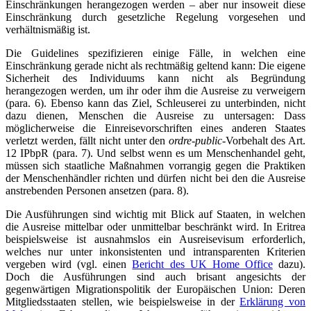
Einschränkungen herangezogen werden – aber nur insoweit diese
Einschränkung durch gesetzliche Regelung vorgesehen und
verhältnismäßig ist.
Die Guidelines spezifizieren einige Fälle, in welchen eine
Einschränkung gerade nicht als rechtmäßig geltend kann: Die eigene
Sicherheit des Individuums kann nicht als Begründung
herangezogen werden, um ihr oder ihm die Ausreise zu verweigern
(para. 6). Ebenso kann das Ziel, Schleuserei zu unterbinden, nicht
dazu dienen, Menschen die Ausreise zu untersagen: Dass
möglicherweise die Einreisevorschriften eines anderen Staates
verletzt werden, fällt nicht unter den
ordre-public
-Vorbehalt des Art.
12 IPbpR (para. 7). Und selbst wenn es um Menschenhandel geht,
müssen sich staatliche Maßnahmen vorrangig gegen die Praktiken
der Menschenhändler richten und dürfen nicht bei den die Ausreise
anstrebenden Personen ansetzen (para. 8).
Die Ausführungen sind wichtig mit Blick auf Staaten, in welchen
die Ausreise mittelbar oder unmittelbar beschränkt wird. In Eritrea
beispielsweise ist ausnahmslos ein Ausreisevisum erforderlich,
welches nur unter inkonsistenten und intransparenten Kriterien
vergeben wird (vgl. einen
Bericht des UK Home Office
dazu).
Doch die Ausführungen sind auch brisant angesichts der
gegenwärtigen Migrationspolitik der Europäischen Union: Deren
Mitgliedsstaaten stellen, wie beispielsweise in der
Erklärung von