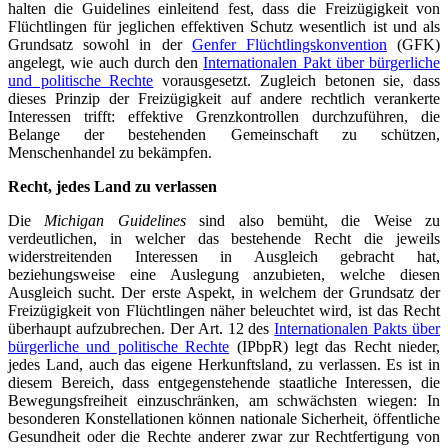
halten die Guidelines einleitend fest, dass die Freizügigkeit von
Flüchtlingen für jeglichen effektiven Schutz wesentlich ist und als
Grundsatz sowohl in der
Genfer Flüchtlingskonvention
(GFK)
angelegt, wie auch durch den
Internationalen Pakt über bürgerliche
und politische Rechte
vorausgesetzt. Zugleich betonen sie, dass
dieses Prinzip der Freizügigkeit auf andere rechtlich verankerte
Interessen trifft: effektive Grenzkontrollen durchzuführen, die
Belange der bestehenden Gemeinschaft zu schützen,
Menschenhandel zu bekämpfen.
Recht, jedes Land zu verlassen
Die
Michigan Guidelines
sind also bemüht, die Weise zu
verdeutlichen, in welcher das bestehende Recht die jeweils
widerstreitenden Interessen in Ausgleich gebracht hat,
beziehungsweise eine Auslegung anzubieten, welche diesen
Ausgleich sucht. Der erste Aspekt, in welchem der Grundsatz der
Freizügigkeit von Flüchtlingen näher beleuchtet wird, ist das Recht
überhaupt aufzubrechen. Der Art. 12 des
Internationalen Pakts über
bürgerliche und politische Rechte
(IPbpR) legt das Recht nieder,
jedes Land, auch das eigene Herkunftsland, zu verlassen. Es ist in
diesem Bereich, dass entgegenstehende staatliche Interessen, die
Bewegungsfreiheit einzuschränken, am schwächsten wiegen: In
besonderen Konstellationen können nationale Sicherheit, öffentliche
Gesundheit oder die Rechte anderer zwar zur Rechtfertigung von