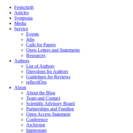
Festschrift
Articles
Symposia
Media
Service
Events
Jobs
Calls for Papers
Open Letters and Statements
Resources
Authors
List of Authors
Directions for Authors
Guidelines for Reviews
reflectiÖns
About
About the Blog
Team and Contact
Scientific Advisory Board
Partnerships and Funding
Open Access Statement
Conference
Archiving
Impressum