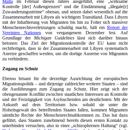
Malta
im Februar diesen Jahres ausgeführt, eine „wirksame
Kontrolle [der] Außengrenzen“ und die Eindämmung „illegale[r]
Zuwanderungsströme“ obenan, und setzen dabei wesentlich auf die
Zusammenarbeit mit Libyen als wichtigem Transitland. Dass Libyen
mit der Inhaftierung von Migranten bis hin zu Folter sich massiver
Menschenrechtsverletzungen schuldig macht, hält ein
Report der
Vereinten Nationen
von vergangenem Dezember fest. Auf
Grundlage der
Michigan Guidelines
lässt sich darüber hinaus
betonen: Das Ziel der Migrationskontrolle der EU kann nicht
rechtfertigen, dass in der Zusammenarbeit mit Libyen systematisch
Anreize geschaffen werden, um die dortige Ausreise von Migranten
zu verhindern.
Zugang zu Schutz
Ebenso brisant für die derzeitige Ausrichtung der europäischen
Migrationspolitik – und diejenige zahlreicher weiterer Staaten – sind
die Ausführungen zum Zugang zu Schutz. Hier zeigt sich der
obengenannte Konflikt zwischen staatlichen Interessen an Kontrolle
und der Freizügigkeit von Asylsuchenden am deutlichsten: Mit der
Ankunft auf dem Territorium bzw. sobald sie unter die
Hoheitsgewalt des betreffenden Staates fallen, kommen Migranten
sämtliche Rechte der Menschenrechtsabkommen zu. Das hat dazu
geführt, dass Staaten zunehmend bereits diesen ersten Kontakt zu
unterbinden versuchen, also in einer „schizophrenen Haltung“ (vgl.