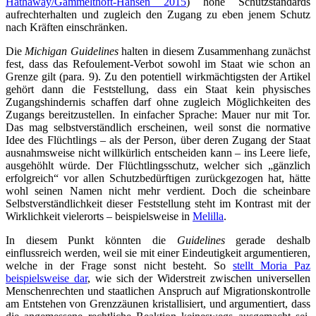
Hathaway/Gammelthoft-Hansen 2015
) hohe Schutzstandards
aufrechterhalten und zugleich den Zugang zu eben jenem Schutz
nach Kräften einschränken.
Die
Michigan Guidelines
halten in diesem Zusammenhang zunächst
fest, dass das Refoulement-Verbot sowohl im Staat wie schon an
Grenze gilt (para. 9). Zu den potentiell wirkmächtigsten der Artikel
gehört dann die Feststellung, dass ein Staat kein physisches
Zugangshindernis schaffen darf ohne zugleich Möglichkeiten des
Zugangs bereitzustellen. In einfacher Sprache: Mauer nur mit Tor.
Das mag selbstverständlich erscheinen, weil sonst die normative
Idee des Flüchtlings – als der Person, über deren Zugang der Staat
ausnahmsweise nicht willkürlich entscheiden kann – ins Leere liefe,
ausgehöhlt würde. Der Flüchtlingsschutz, welcher sich „gänzlich
erfolgreich“ vor allen Schutzbedürftigen zurückgezogen hat, hätte
wohl seinen Namen nicht mehr verdient. Doch die scheinbare
Selbstverständlichkeit dieser Feststellung steht im Kontrast mit der
Wirklichkeit vielerorts – beispielsweise in
Melilla
.
In diesem Punkt könnten die
Guidelines
gerade deshalb
einflussreich werden, weil sie mit einer Eindeutigkeit argumentieren,
welche in der Frage sonst nicht besteht. So
stellt Moria Paz
beispielsweise dar
, wie sich der Widerstreit zwischen universellen
Menschenrechten und staatlichen Anspruch auf Migrationskontrolle
am Entstehen von Grenzzäunen kristallisiert, und argumentiert, dass