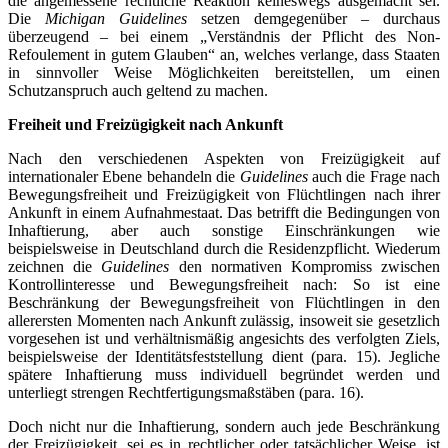
die angemessene rechtliche Reaktion keineswegs ausgemacht sei.
Die
Michigan Guidelines
setzen demgegenüber – durchaus
überzeugend – bei einem „Verständnis der Pflicht des Non-
Refoulement in gutem Glauben“ an, welches verlange, dass Staaten
in sinnvoller Weise Möglichkeiten bereitstellen, um einen
Schutzanspruch auch geltend zu machen.
Freiheit und Freizügigkeit nach Ankunft
Nach den verschiedenen Aspekten von Freizügigkeit auf
internationaler Ebene behandeln die
Guidelines
auch die Frage nach
Bewegungsfreiheit und Freizügigkeit von Flüchtlingen nach ihrer
Ankunft in einem Aufnahmestaat. Das betrifft die Bedingungen von
Inhaftierung, aber auch sonstige Einschränkungen wie
beispielsweise in Deutschland durch die Residenzpflicht. Wiederum
zeichnen die
Guidelines
den normativen Kompromiss zwischen
Kontrollinteresse und Bewegungsfreiheit nach: So ist eine
Beschränkung der Bewegungsfreiheit von Flüchtlingen in den
allerersten Momenten nach Ankunft zulässig, insoweit sie gesetzlich
vorgesehen ist und verhältnismäßig angesichts des verfolgten Ziels,
beispielsweise der Identitätsfeststellung dient (para. 15). Jegliche
spätere Inhaftierung muss individuell begründet werden und
unterliegt strengen Rechtfertigungsmaßstäben (para. 16).
Doch nicht nur die Inhaftierung, sondern auch jede Beschränkung
der Freizügigkeit, sei es in rechtlicher oder tatsächlicher Weise, ist