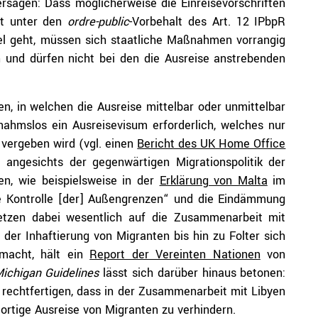
rsagen: Dass möglicherweise die Einreisevorschriften
cht unter den
ordre-public
-Vorbehalt des Art. 12 IPbpR
l geht, müssen sich staatliche Maßnahmen vorrangig
 und dürfen nicht bei den die Ausreise anstrebenden
en, in welchen die Ausreise mittelbar oder unmittelbar
snahmslos ein Ausreisevisum erforderlich, welches nur
 vergeben wird (vgl. einen
Bericht des UK Home Office
 angesichts der gegenwärtigen Migrationspolitik der
en, wie beispielsweise in der
Erklärung von Malta
im
me Kontrolle [der] Außengrenzen“ und die Eindämmung
setzen dabei wesentlich auf die Zusammenarbeit mit
 der Inhaftierung von Migranten bis hin zu Folter sich
 macht, hält ein
Report der Vereinten Nationen
von
ichigan Guidelines
lässt sich darüber hinaus betonen:
t rechtfertigen, dass in der Zusammenarbeit mit Libyen
ortige Ausreise von Migranten zu verhindern.