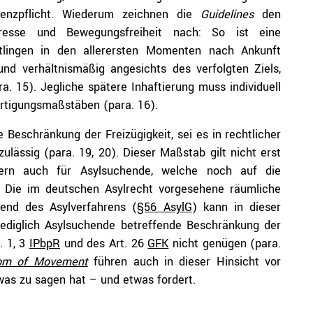
denzpflicht. Wiederum zeichnen die
Guidelines
den
eresse und Bewegungsfreiheit nach: So ist eine
tlingen in den allerersten Momenten nach Ankunft
 und verhältnismäßig angesichts des verfolgten Ziels,
ra. 15). Jegliche spätere Inhaftierung muss individuell
rtigungsmaßstäben (para. 16).
 Beschränkung der Freizügigkeit, sei es in rechtlicher
zulässig (para. 19, 20). Dieser Maßstab gilt nicht erst
ern auch für Asylsuchende, welche noch auf die
). Die im deutschen Asylrecht vorgesehene räumliche
end des Asylverfahrens (
§56 AsylG
) kann in dieser
ediglich Asylsuchende betreffende Beschränkung der
. 1, 3
IPbpR
und des Art. 26
GFK
nicht genügen (para.
dom of Movement
führen auch in dieser Hinsicht vor
twas zu sagen hat – und etwas fordert.