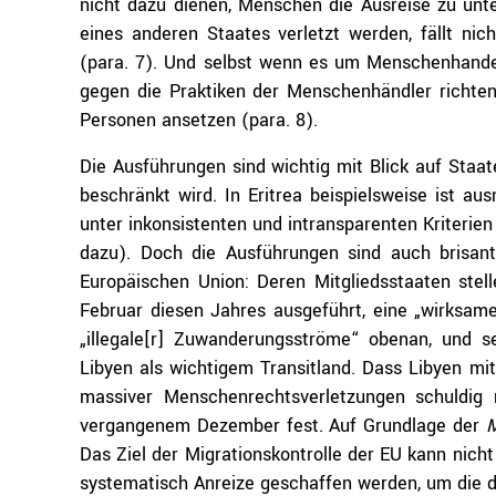
nicht dazu dienen, Menschen die Ausreise zu unte
eines anderen Staates verletzt werden, fällt ni
(para. 7). Und selbst wenn es um Menschenhande
gegen die Praktiken der Menschenhändler richten
Personen ansetzen (para. 8).
Die Ausführungen sind wichtig mit Blick auf Staat
beschränkt wird. In Eritrea beispielsweise ist au
unter inkonsistenten und intransparenten Kriterien
dazu). Doch die Ausführungen sind auch brisant
Europäischen Union: Deren Mitgliedsstaaten stell
Februar diesen Jahres ausgeführt, eine „wirksa
„illegale[r] Zuwanderungsströme“ obenan, und 
Libyen als wichtigem Transitland. Dass Libyen mit
massiver Menschenrechtsverletzungen schuldig
vergangenem Dezember fest. Auf Grundlage der
M
Das Ziel der Migrationskontrolle der EU kann nich
systematisch Anreize geschaffen werden, um die d