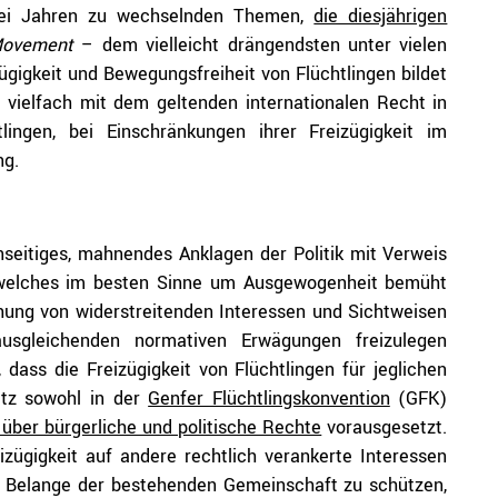
wei Jahren zu wechselnden Themen,
die diesjährigen
Movement
– dem vielleicht drängendsten unter vielen
igkeit und Bewegungsfreiheit von Flüchtlingen bildet
 vielfach mit dem geltenden internationalen Recht in
tlingen, bei Einschränkungen ihrer Freizügigkeit im
ng.
inseitiges, mahnendes Anklagen der Politik mit Verweis
t, welches im besten Sinne um Ausgewogenheit bemüht
hung von widerstreitenden Interessen und Sichtweisen
usgleichenden normativen Erwägungen freizulegen
, dass die Freizügigkeit von Flüchtlingen für jeglichen
atz sowohl in der
Genfer Flüchtlingskonvention
(GFK)
 über bürgerliche und politische Rechte
vorausgesetzt.
izügigkeit auf andere rechtlich verankerte Interessen
die Belange der bestehenden Gemeinschaft zu schützen,