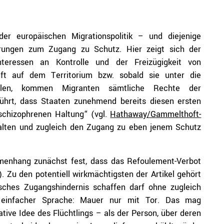
der europäischen Migrationspolitik – und diejenige
hrungen zum Zugang zu Schutz. Hier zeigt sich der
nteressen an Kontrolle und der Freizügigkeit von
ft auf dem Territorium bzw. sobald sie unter die
allen, kommen Migranten sämtliche Rechte der
hrt, dass Staaten zunehmend bereits diesen ersten
„schizophrenen Haltung“ (vgl.
Hathaway/Gammelthoft-
alten und zugleich den Zugang zu eben jenem Schutz
enhang zunächst fest, dass das Refoulement-Verbot
. Zu den potentiell wirkmächtigsten der Artikel gehört
isches Zugangshindernis schaffen darf ohne zugleich
In einfacher Sprache: Mauer nur mit Tor. Das mag
ative Idee des Flüchtlings – als der Person, über deren