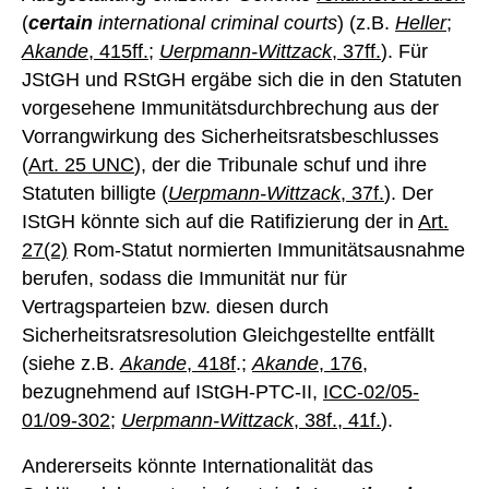
(
certain
international criminal courts
) (z.B.
Heller
;
Akande
, 415ff.
;
Uerpmann-Wittzack
, 37ff.
). Für
JStGH und RStGH ergäbe sich die in den Statuten
vorgesehene Immunitätsdurchbrechung aus der
Vorrangwirkung des Sicherheitsratsbeschlusses
(
Art. 25 UNC
), der die Tribunale schuf und ihre
Statuten billigte (
Uerpmann-Wittzack
, 37f.
). Der
IStGH könnte sich auf die Ratifizierung der in
Art.
27(2)
Rom-Statut normierten Immunitätsausnahme
berufen, sodass die Immunität nur für
Vertragsparteien bzw. diesen durch
Sicherheitsratsresolution Gleichgestellte entfällt
(siehe z.B.
Akande
, 418f
.;
Akande
, 176
,
bezugnehmend auf IStGH-PTC-II,
ICC-02/05-
01/09-302
;
Uerpmann-Wittzack
, 38f., 41f.
).
Andererseits könnte Internationalität das