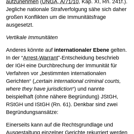
aufzunehmen
(
UNGA, A/71/10
, Kap. XI, Rn. 241f.).
Jegliche nationale Strafverfolgung sähe sich daher
großen Konflikten um die Immunitätsfrage
ausgesetzt.
Vertikale Immunitäten
Anderes könnte auf
internationaler Ebene
gelten.
In der “
Arrest-Warrant
”-Entscheidung beschrieb
der IGH eine Durchbrechung der Immunität für
Verfahren vor „bestimmten internationalen
Gerichten“ („
certain international criminal courts,
where they have jurisdiction
“) und nannte
beispielhaft (ohne nähere Begründung) JStGH,
RStGH und IStGH (Rn. 61). Denkbar sind zwei
Begründungsansätze:
Einerseits kann auf die Rechtsgrundlage und
Ausgestaltung einzelner Gerichte
rekurriert werden