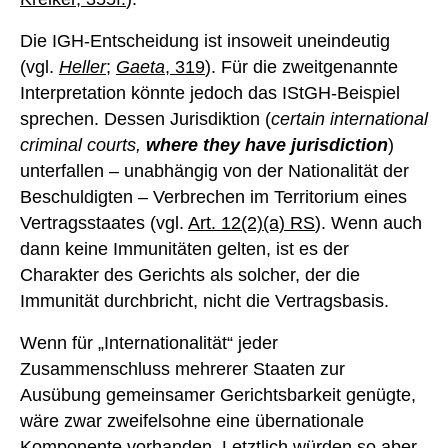
Die IGH-Entscheidung ist insoweit uneindeutig
(vgl.
Heller
;
G
aeta
, 319
). Für die zweitgenannte
Interpretation könnte jedoch das IStGH-Beispiel
sprechen. Dessen Jurisdiktion (
certain international
criminal courts,
where they have jurisdiction
)
unterfallen – unabhängig von der Nationalität der
Beschuldigten – Verbrechen im Territorium eines
Vertragsstaates (vgl.
Art. 12(2)(a) RS
). Wenn auch
dann keine Immunitäten gelten, ist es der
Charakter des Gerichts als solcher, der die
Immunität durchbricht, nicht die Vertragsbasis.
Wenn für „Internationalität“ jeder
Zusammenschluss mehrerer Staaten zur
Ausübung gemeinsamer Gerichtsbarkeit genügte,
wäre zwar zweifelsohne eine übernationale
Komponente vorhanden. Letztlich würden so aber