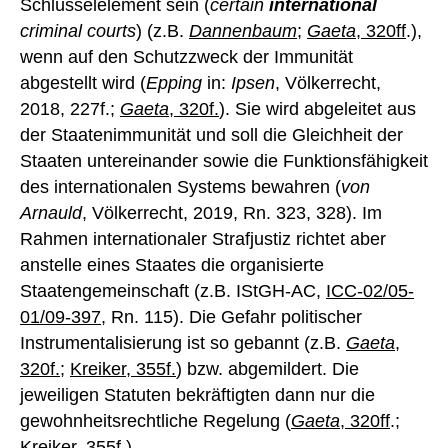
Schlüsselelement sein (
certain
international
criminal courts
) (z.B.
Dannenbaum
;
Gaeta
,
320ff
.),
wenn auf den Schutzzweck der Immunität
abgestellt wird (
Epping
in:
Ipsen
, Völkerrecht,
2018, 227f.;
Gaeta
,
320f.
). Sie wird abgeleitet aus
der Staatenimmunität und soll die Gleichheit der
Staaten untereinander sowie die Funktionsfähigkeit
des internationalen Systems bewahren (
von
Arnauld
, Völkerrecht, 2019, Rn. 323, 328). Im
Rahmen internationaler Strafjustiz richtet aber
anstelle eines Staates die organisierte
Staatengemeinschaft (z.B. IStGH-AC,
ICC-02/05-
01/09-397
, Rn. 115). Die Gefahr politischer
Instrumentalisierung ist so gebannt (z.B.
Gaeta
,
320f
.
;
Kreiker, 355f.
) bzw. abgemildert. Die
jeweiligen Statuten bekräftigten dann nur die
gewohnheitsrechtliche Regelung (
Gaeta
,
320ff
.;
Kreiker, 355f.
).