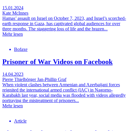
15.01.2024
Kate McInnes
Hamas’ assault on Israel on October 7, 2023, and Israel’s scorched-
earth response in Gaza, has captivated global audiences for over
three months. The staggering loss of life and the brazen...
Mehr lesen
Bofaxe
Prisoner of War Videos on Facebook
14.04.2023
Pierre Thielbörger
Jan-Phillip Graf
When violent clashes between Armenian and Azerbaijani forces
reignited the international armed conflict (IAC) in Nagorno-
Karabakh last year, social media was flooded with videos allegedly
portraying the mistreatment of prisoners...
Mehr lesen
Article