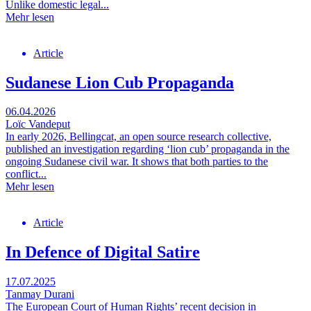
Unlike domestic legal...
Mehr lesen
Article
Sudanese Lion Cub Propaganda
06.04.2026
Loïc Vandeput
In early 2026, Bellingcat, an open source research collective,
published an investigation regarding ‘lion cub’ propaganda in the
ongoing Sudanese civil war. It shows that both parties to the
conflict...
Mehr lesen
Article
In Defence of Digital Satire
17.07.2025
Tanmay Durani
The European Court of Human Rights’ recent decision in