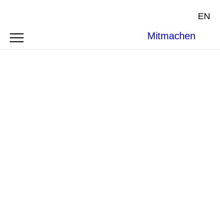
EN
Mitmachen
Photo by
Rafael Ishkhanyan
on
Unsplash
.
SYMPOSIUM
SYSTEMIC IMPACTS AND
STRUCTURAL SHIFTS: CLIMATE
CHANGE AND THE ROLE OF THE ICJ