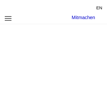
EN
Mitmachen
Cover courtesy of
Bloomsbury Publishing
.
BOOK REVIEW
SYMPOSIUM
THE
PATHOLOGY OF PLENTY: NATURAL
RESOURCES IN INTERNATIONAL LAW