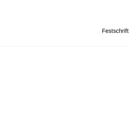
Festschrift
Cover courtesy of
Oxford University Press
.