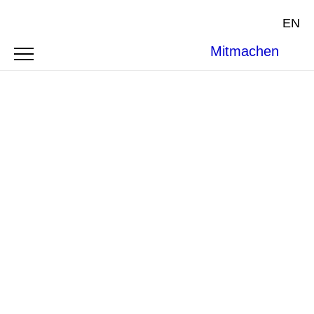
EN
Mitmachen
Photo by
Rafael Ishkhanyan
on
Unsplash
.
SYMPOSIUM
SYSTEMIC IMPACTS AND
STRUCTURAL SHIFTS: CLIMATE
CHANGE AND THE ROLE OF THE ICJ