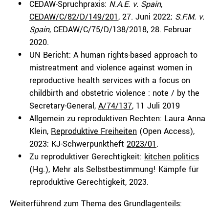
CEDAW-Spruchpraxis:
N.A.E. v. Spain
,
CEDAW/C/82/D/149/201
, 27. Juni 2022;
S.F.M. v.
Spain
,
CEDAW/C/75/D/138/2018
, 28. Februar
2020.
UN Bericht: A human rights-based approach to
mistreatment and violence against women in
reproductive health services with a focus on
childbirth and obstetric violence : note / by the
Secretary-General,
A/74/137
, 11 Juli 2019
Allgemein zu reproduktiven Rechten: Laura Anna
Klein,
Reproduktive Freiheiten
(Open Access),
2023; KJ-Schwerpunktheft
2023/01
.
Zu reproduktiver Gerechtigkeit:
kitchen politics
(Hg.), Mehr als Selbstbestimmung! Kämpfe für
reproduktive Gerechtigkeit, 2023.
Weiterführend zum Thema des Grundlagenteils: