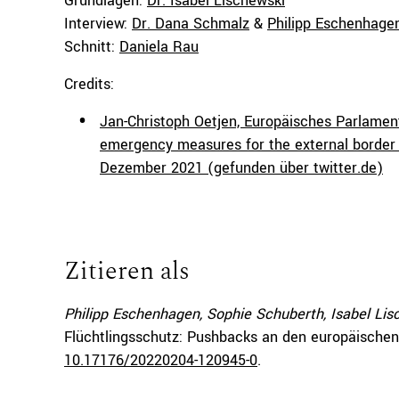
Grundlagen:
Dr. Isabel Lischewski
Interview:
Dr. Dana Schmalz
&
Philipp Eschenhage
Schnitt:
Daniela Rau
Credits:
Jan-Christoph Oetjen, Europäisches Parlament
emergency measures for the external border w
Dezember 2021 (gefunden über twitter.de)
Zitieren als
Philipp Eschenhagen, Sophie Schuberth, Isabel Lis
Flüchtlingsschutz: Pushbacks an den europäische
10.17176/20220204-120945-0
.