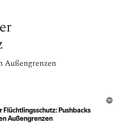
er
z
en Außengrenzen