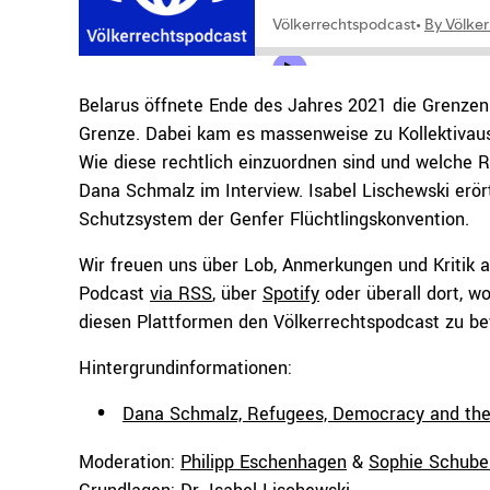
Belarus öffnete Ende des Jahres 2021 die Grenzen 
Grenze. Dabei kam es massenweise zu Kollektivaus
Wie diese rechtlich einzuordnen sind und welche R
Dana Schmalz im Interview. Isabel
Lischewski
erör
Schutzsystem der Genfer Flüchtlingskonvention.
Wir freuen uns über Lob, Anmerkungen und Kritik 
Podcast
via RSS
, über
Spotify
oder überall dort, wo
diesen Plattformen den Völkerrechtspodcast zu bew
Hintergrundinformationen:
Dana Schmalz, Refugees, Democracy and the
Moderation:
Philipp Eschenhagen
&
Sophie Schube