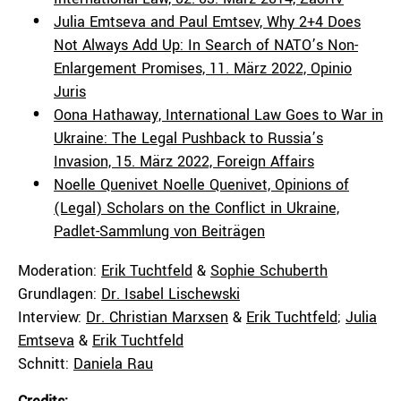
Julia Emtseva and Paul Emtsev, Why 2+4 Does
Not Always Add Up: In Search of NATO’s Non-
Enlargement Promises, 11. März 2022, Opinio
Juris
Oona Hathaway, International Law Goes to War in
Ukraine: The Legal Pushback to Russia’s
Invasion, 15. März 2022, Foreign Affairs
Noelle Quenivet Noelle Quenivet, Opinions of
(Legal) Scholars on the Conflict in Ukraine,
Padlet-Sammlung von Beiträgen
Moderation:
Erik Tuchtfeld
&
Sophie Schuberth
Grundlagen:
Dr. Isabel Lischewski
Interview:
Dr. Christian Marxsen
&
Erik Tuchtfeld
;
Julia
Emtseva
&
Erik Tuchtfeld
Schnitt:
Daniela Rau