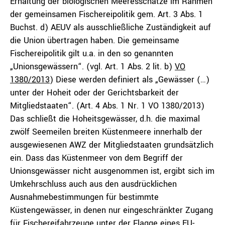
Erhaltung der biologischen Meeresschätze im Rahmen
der gemeinsamen Fischereipolitik gem. Art. 3 Abs. 1
Buchst. d) AEUV als ausschließliche Zuständigkeit auf
die Union übertragen haben. Die gemeinsame
Fischereipolitik gilt u.a. in den so genannten
„Unionsgewässern“. (vgl. Art. 1 Abs. 2 lit. b)
VO
1380/2013
) Diese werden definiert als „Gewässer (…)
unter der Hoheit oder der Gerichtsbarkeit der
Mitgliedstaaten“. (Art. 4 Abs. 1 Nr. 1 VO 1380/2013)
Das schließt die Hoheitsgewässer, d.h. die maximal
zwölf Seemeilen breiten Küstenmeere innerhalb der
ausgewiesenen AWZ der Mitgliedstaaten grundsätzlich
ein. Dass das Küstenmeer von dem Begriff der
Unionsgewässer nicht ausgenommen ist, ergibt sich im
Umkehrschluss auch aus den ausdrücklichen
Ausnahmebestimmungen für bestimmte
Küstengewässer, in denen nur eingeschränkter Zugang
für Fischereifahrzeuge unter der Flagge eines EU-