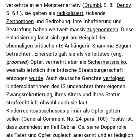
verkehrte in ein Monsternarrativ (
Drumbl
, S. 8;
Denov
,
S. 6 f.), sie gelten als
radikalisiert
, tickende
Zeitbomben
und Bedrohung. Ihre Inhaftierung und
Bestrafung haben weltweit massiv
zugenommen
. Diese
Polarisierung lässt sich gut am Beispiel der
ehemaligen britischen IS-Anhängerin Shamima Begum
betrachten. Einerseits galt sie als verleitetes (eng.
groomed
) Opfer, vermehrt aber als
Sicherheitsrisiko
,
weshalb letztlich ihre britische Staatsbürgerschaft
entzogen
wurde
. Auch deutsche Gerichte
verfolgen
Kindersoldat*innen des IS ungeachtet ihrer eigenen
Zwangsrekrutierung, ihres Alters und ihres Status
strafrechtlich, obwohl auch sie laut
Kinderrechtsausschusses primär als Opfer gelten
sollen (
General Comment No. 24
, para. 100) Positiv ist,
dass zumindest im Fall Cebrail Ös. seine Doppelrolle
als Täter und Opfer zugleich anerkannt und er lediglich