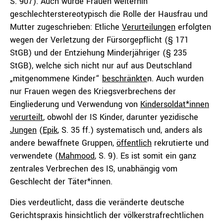
S. 907). Auch wurde Frauen weiterhin
geschlechterstereotypisch die Rolle der Hausfrau und
Mutter zugeschrieben: Etliche
Verurteilungen
erfolgten
wegen der Verletzung der Fürsorgepflicht (§ 171
StGB) und der Entziehung Minderjähriger (§ 235
StGB), welche sich nicht nur auf aus Deutschland
„mitgenommene Kinder“
beschränkte
n. Auch wurden
nur Frauen wegen des Kriegsverbrechens der
Eingliederung und Verwendung von
Kindersoldat*innen
verurteilt
, obwohl der IS Kinder, darunter yezidische
Jungen
(
Epik
, S. 35 ff.) systematisch und, anders als
andere bewaffnete Gruppen,
öffentlich
rekrutierte und
verwendete (
Mahmood
, S. 9). Es ist somit ein ganz
zentrales Verbrechen des IS, unabhängig vom
Geschlecht der Täter*innen.
Dies verdeutlicht, dass die veränderte deutsche
Gerichtspraxis hinsichtlich der völkerstrafrechtlichen