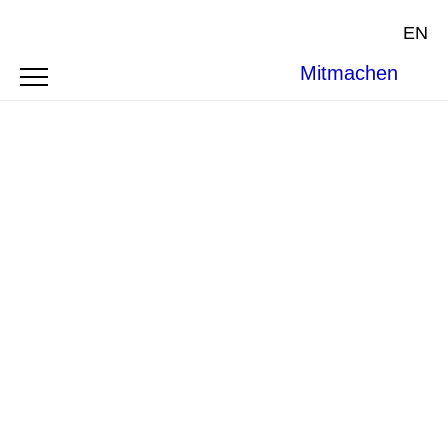
EN
Mitmachen
Photo by Neptuul on
Wikimedia Commons
under
CC BY-
SA 3.0
ARTICLE