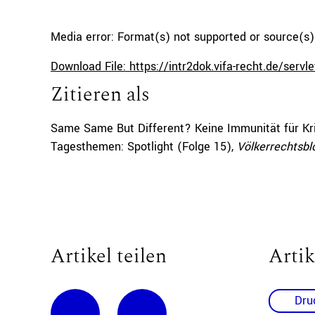
Media error: Format(s) not supported or source(s)
Download File: https://intr2dok.vifa-recht.de/s
Zitieren als
00:00
Same Same But Different? Keine Immunität für Kr
Tagesthemen: Spotlight (Folge 15),
Völkerrechtsbl
Use Up/Down Arrow keys to increase or decreas
Artikel teilen
Artik
Dru