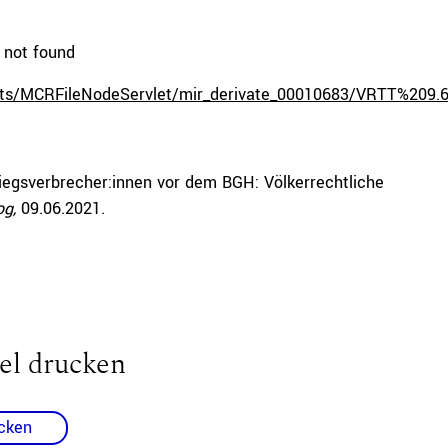
 not found
ervlets/MCRFileNodeServlet/mir_derivate_00010683/VRTT%209
iegsverbrecher:innen vor dem BGH: Völkerrechtliche
og,
09.06.2021
.
e volume.
el drucken
cken