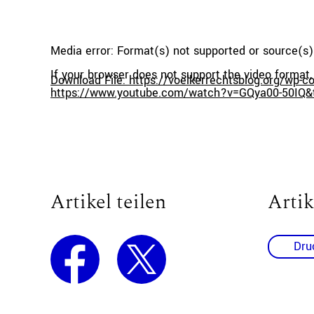
Media error: Format(s) not supported or source(s)
If your browser does not support the video format
Download File: https://voelkerrechtsblog.org/wp
https://www.youtube.com/watch?v=GQya00-50IQ&
00:00
Use Up/Down Arrow keys to increase or decreas
Artikel teilen
Artik
Dru