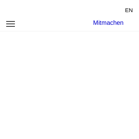
EN
Mitmachen
SYMPOSIUM
DEBATING “BEYOND
HUMAN RIGHTS”