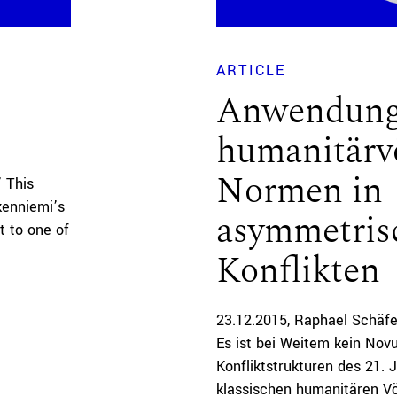
ARTICLE
Anwendun
humanitärvö
Normen in
’ This
kenniemi’s
asymmetris
t to one of
Konflikten
23.12.2015
Raphael Schäfe
Es ist bei Weitem kein Nov
Konfliktstrukturen des 21.
klassischen humanitären V