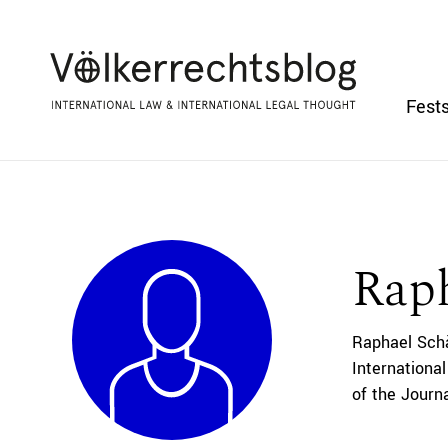
Fests
Raph
Raphael Schä
Internationa
of the Journa