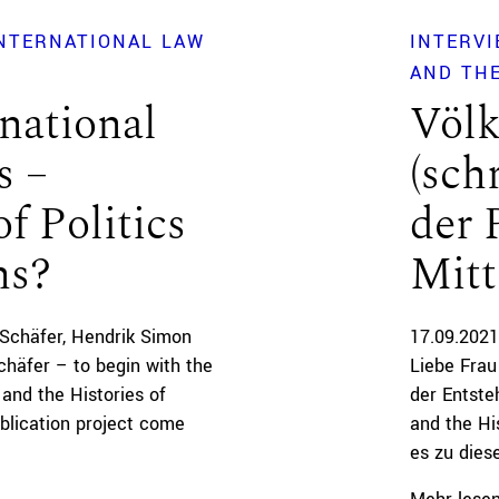
NTERNATIONAL LAW
INTERVI
AND THE
rnational
Völk
s –
(sch
f Politics
der 
ns?
Mitt
Schäfer
Hendrik Simon
17.09.2021
chäfer – to begin with the
Liebe Frau
 and the Histories of
der Entste
ublication project come
and the Hi
es zu dies