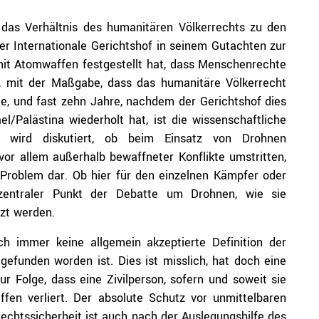
 das Verhältnis des humanitären Völkerrechts zu den
 Internationale Gerichtshof in seinem Gutachten zur
it Atomwaffen festgestellt hat, dass Menschenrechte
, mit der Maßgabe, dass das humanitäre Völkerrecht
le, und fast zehn Jahre, nachdem der Gerichtshof dies
l/Palästina wiederholt hat, ist die wissenschaftliche
 wird diskutiert, ob beim Einsatz von Drohnen
or allem außerhalb bewaffneter Konflikte umstritten,
s Problem dar. Ob hier für den einzelnen Kämpfer oder
t zentraler Punkt der Debatte um Drohnen, wie sie
tzt werden.
ch immer keine allgemein akzeptierte Definition der
gefunden worden ist. Dies ist misslich, hat doch eine
r Folge, dass eine Zivilperson, sofern und soweit sie
iffen verliert. Der absolute Schutz vor unmittelbaren
Rechtssicherheit ist auch nach der
Auslegungshilfe des