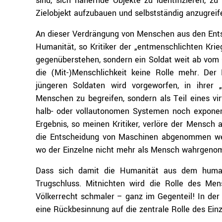
sind, sich nähernde Objekte zu identifizieren, 
Zielobjekt aufzubauen und selbstständig anzugreif
An dieser Verdrängung von Menschen aus den Ents
Humanität, so Kritiker der „entmenschlichten Kri
gegenüberstehen, sondern ein Soldat weit ab vom G
die (Mit-)Menschlichkeit keine Rolle mehr. Der 
jüngeren Soldaten wird vorgeworfen, in ihrer 
Menschen zu begreifen, sondern als Teil eines vi
halb- oder vollautonomen Systemen noch exponent
Ergebnis, so meinen Kritiker, verlöre der Mensch 
die Entscheidung von Maschinen abgenommen wer
wo der Einzelne nicht mehr als Mensch wahrgen
Dass sich damit die Humanität aus dem humani
Trugschluss. Mitnichten wird die Rolle des Me
Völkerrecht schmaler – ganz im Gegenteil! In der
eine Rückbesinnung auf die zentrale Rolle des Ein