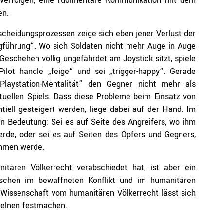
zu verfolgen, eine rudimentäre Kommunikation mit dem
en.
cheidungsprozessen zeige sich eben jener Verlust der
egführung“. Wo sich Soldaten nicht mehr Auge in Auge
eschehen völlig ungefährdet am Joystick sitzt, spiele
Pilot handle „feige“ und sei „trigger-happy“. Gerade
„Playstation-Mentalität“ den Gegner nicht mehr als
rtuellen Spiels. Dass diese Probleme beim Einsatz von
iell gesteigert werden, liege dabei auf der Hand. Im
an Bedeutung: Sei es auf Seite des Angreifers, wo ihm
de, oder sei es auf Seiten des Opfers und Gegners,
ommen werde.
tären Völkerrecht verabschiedet hat, ist aber ein
nschen im bewaffneten Konflikt und im humanitären
 Wissenschaft vom humanitären Völkerrecht lässt sich
zelnen festmachen.