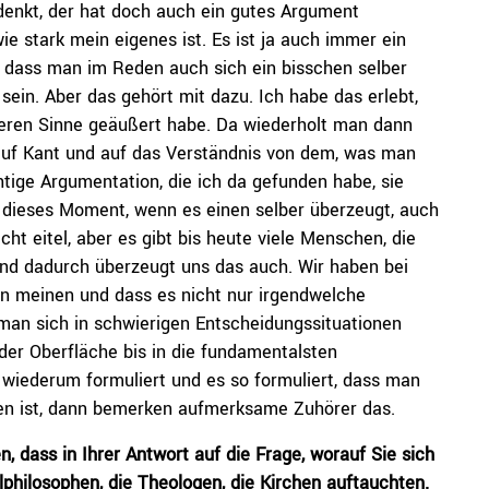
denkt, der hat doch auch ein gutes Argument
e stark mein eigenes ist. Es ist ja auch immer ein
, dass man im Reden auch sich ein bisschen selber
sein. Aber das gehört mit dazu. Ich habe das erlebt,
eren Sinne geäußert habe. Da wiederholt man dann
auf Kant und auf das Verständnis von dem, was man
ichtige Argumentation, die ich da gefunden habe, sie
h dieses Moment, wenn es einen selber überzeugt, auch
ht eitel, aber es gibt bis heute viele Menschen, die
und dadurch überzeugt uns das auch. Wir haben bei
son meinen und dass es nicht nur irgendwelche
man sich in schwierigen Entscheidungssituationen
 der Oberfläche bis in die fundamentalsten
iederum formuliert und es so formuliert, dass man
en ist, dann bemerken aufmerksame Zuhörer das.
n, dass in Ihrer Antwort auf die Frage, worauf Sie sich
lphilosophen, die Theologen, die Kirchen auftauchten.