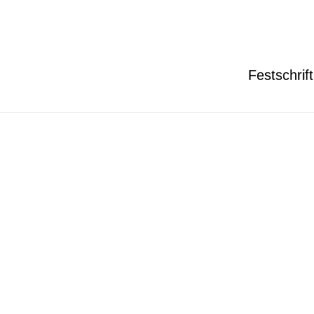
Festschrift
Photo taken by the authors.