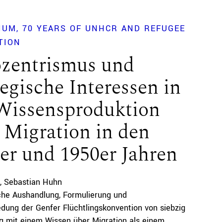
IUM
70 YEARS OF UNHCR AND REFUGEE
TION
zentrismus und
tegische Interessen in
Wissensproduktion
 Migration in den
er und 1950er Jahren
Sebastian Huhn
sche Aushandlung, Formulierung und
dung der Genfer Flüchtlingskonvention von siebzig
g mit einem Wissen über Migration als einem