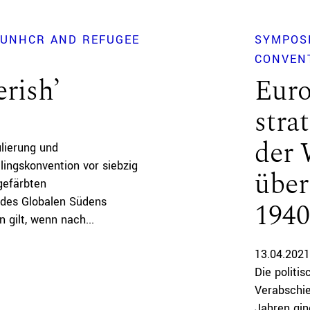
 UNHCR AND REFUGEE
SYMPOS
CONVEN
erish’
Euro
stra
der 
lierung und
lingskonvention vor siebzig
über
 gefärbten
n des Globalen Südens
1940
 gilt, wenn nach...
13.04.2021
Die politi
Verabschie
Jahren gin