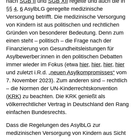
nach
SGB II
und
SGB XII
regelte und auch die in
§§
4
,
6
AsylbLG geregelte medizinische
Versorgung betrifft. Die medizinische Versorgung
von Kindern ist aus politischen und rechtlichen
Gründen von besonderer Bedeutung. Denn zum
einen steht – politisch – die Frage nach der
Finanzierung von Gesundheitsleistungen für
Asylbewerber:innen in den politischen Debatten
immer wieder im Fokus (etwa
hier
,
hier
,
hier
,
hier
und zuletzt i.R.d.
„neuen Asylkompromisses“
vom
7. November 2023). Zum anderen sind – rechtlich
– die Normen der UN-Kinderrechtskonvention
(
KRK
) zu beachten. Die KRK genießt als
völkerrechtlicher Vertrag in Deutschland den Rang
einfachen Bundesrechts.
Dass die Regelungen des AsylbLG zur
medizinischen Versorgung von Kindern aus Sicht