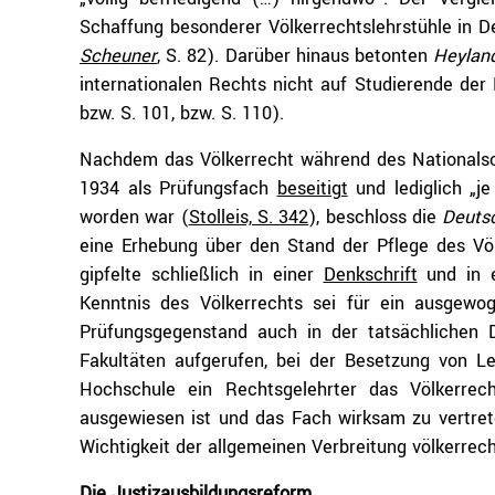
Schaffung besonderer Völkerrechtslehrstühle in De
Scheuner
, S. 82). Darüber hinaus betonten
Heylan
internationalen Rechts nicht auf Studierende der
bzw. S. 101, bzw. S. 110).
Nachdem das Völkerrecht während des Nationals
1934 als Prüfungsfach
beseitigt
und lediglich „j
worden war (
Stolleis, S. 342
), beschloss die
Deuts
eine Erhebung über den Stand der Pflege des Völ
gipfelte schließlich in einer
Denkschrift
und in e
Kenntnis des Völkerrechts sei für ein ausgewo
Prüfungsgegenstand auch in der tatsächlichen 
Fakultäten aufgerufen, bei der Besetzung von L
Hochschule ein Rechtsgelehrter das Völkerrech
ausgewiesen ist und das Fach wirksam zu vertre
Wichtigkeit der allgemeinen Verbreitung völkerrec
Die Justizausbildungsreform