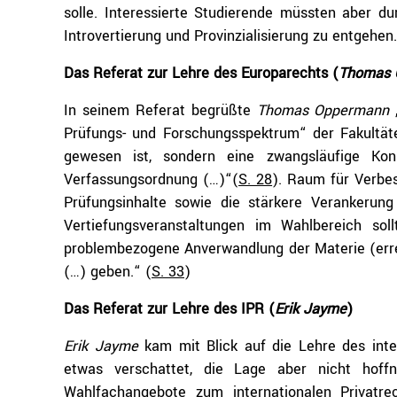
solle. Interessierte Studierende müssten aber d
Introvertierung und Provinzialisierung zu entgehen.
Das Referat zur Lehre des Europarechts (
Thomas 
In seinem Referat begrüßte
Thomas Oppermann
„
Prüfungs- und Forschungsspektrum“ der Fakultä
gewesen ist, sondern eine zwangsläufige Ko
Verfassungsordnung (…)“(
S. 28
). Raum für Verbe
Prüfungsinhalte sowie die stärkere Verankerung
Vertiefungsveranstaltungen im Wahlbereich sol
problembezogene Anverwandlung der Materie (err
(…) geben.“ (
S. 33
)
Das Referat zur Lehre des IPR (
Erik Jayme
)
Erik Jayme
kam mit Blick auf die Lehre des inter
etwas verschattet, die Lage aber nicht hoffn
Wahlfachangebote zum internationalen Privatrec