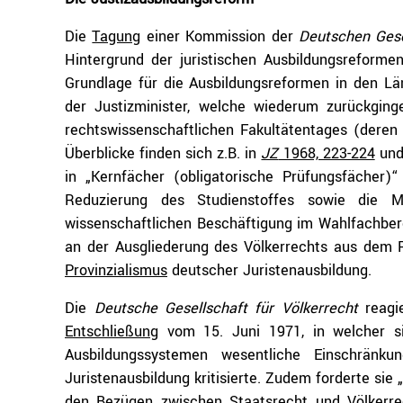
Die
Tagung
einer Kommission der
Deutschen Gese
Hintergrund der juristischen Ausbildungsreformen
Grundlage für die Ausbildungsreformen in den L
der Justizminister, welche wiederum zurückgi
rechtswissenschaftlichen Fakultätentages (deren 
Überblicke finden sich z.B. in
JZ
1968, 223-224
un
in „Kernfächer (obligatorische Prüfungsfächer
Reduzierung des Studienstoffes sowie die Mö
wissenschaftlichen Beschäftigung im Wahlfachber
an der Ausgliederung des Völkerrechts aus dem 
Provinzialismus
deutscher Juristenausbildung.
Die
Deutsche Gesellschaft für Völkerrecht
reagie
Entschließung
vom 15. Juni 1971, in welcher si
Ausbildungssystemen wesentliche Einschränk
Juristenausbildung kritisierte. Zudem forderte sie
den Bezügen zwischen Staatsrecht und Völkerre