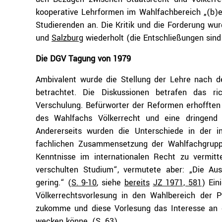
kooperative Lehrformen im Wahlfachbereich „(b)e
Studierenden an. Die Kritik und die Forderung wu
und
Salzburg
wiederholt (die Entschließungen sin
Die DGV Tagung von 1979
Ambivalent wurde die Stellung der Lehre nach 
betrachtet. Die Diskussionen betrafen das ri
Verschulung. Befürworter der Reformen erhofften 
des Wahlfachs Völkerrecht und eine dringend 
Andererseits wurden die Unterschiede in der in
fachlichen Zusammensetzung der Wahlfachgruppe
Kenntnisse im internationalen Recht zu vermitt
verschulten Studium“, vermutete aber: „Die Aus
gering.“ (
S. 9-10
, siehe
bereits
JZ 1971, 581
) Ein
Völkerrechtsvorlesung in den Wahlbereich der P
zukomme und diese Vorlesung das Interesse an e
wecken könne. (
S. 63
)