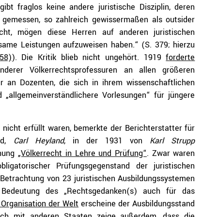
ibt fraglos keine andere juristische Disziplin, deren
n gemessen, so zahlreich gewissermaßen als outsider
cht, mögen diese Herren auf anderen juristischen
same Leistungen aufzuweisen haben.“ (S. 379; hierzu
58)
). Die Kritik blieb nicht ungehört. 1919
forderte
derer Völkerrechtsprofessuren an allen größeren
ur an Dozenten, die sich in ihrem wissenschaftlichen
 „allgemeinverständlichere Vorlesungen“ für jüngere
icht erfüllt waren, bemerkte der Berichterstatter für
and,
Carl Heyland
, in der 1931 von
Karl Strupp
chung
„Völkerrecht in Lehre und Prüfung“
. Zwar waren
bligatorischer Prüfungsgegenstand der juristischen
 Betrachtung von 23 juristischen Ausbildungssystemen
n Bedeutung des „Rechtsgedanken(s) auch für das
 Organisation der Welt
erscheine der Ausbildungsstand
leich mit anderen Staaten zeige außerdem, dass die