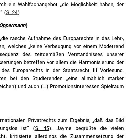
urch ein Wahlfachangebot „die Möglichkeit haben, der
“ (
S. 24
)
Oppermann
)
die rasche Aufnahme des Europarechts in das Lehr-,
ten, welches „keine Verbeugung vor einem Modetrend
nsequenz des zeitgemäßen Verständnisses unserer
sserungen betreffen vor allem die Harmonisierung der
 des Europarechts in der Staatsrecht III Vorlesung.
lten bei den Studierenden „eine allmählich stärker
eichen) und auch (…) Promotionsinteressen Spielraum
nationalen Privatrechts zum Ergebnis, „daß das Bild
ungslos ist“ (
S. 45
). Jayme begrüßte die vielen
ht, kritisierte allerdings die Zusammensetzung der