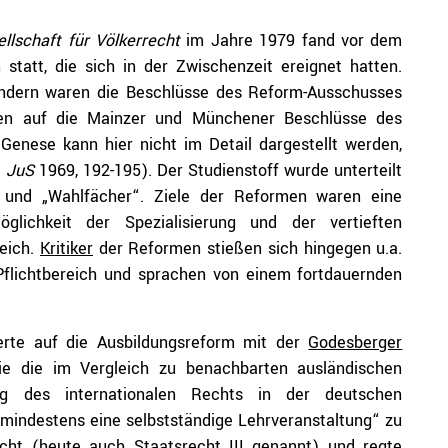
llschaft für Völkerrecht
im Jahre 1979 fand vor dem
 statt, die sich in der Zwischenzeit ereignet hatten.
ändern waren die Beschlüsse des Reform-Ausschusses
ngen auf die Mainzer und Münchener Beschlüsse des
Genese kann hier nicht im Detail dargestellt werden,
d
JuS
1969, 192-195). Der Studienstoff wurde unterteilt
)“ und „Wahlfächer“. Ziele der Reformen waren eine
glichkeit der Spezialisierung und der vertieften
eich.
Kritiker
der Reformen stießen sich hingegen u.a.
Pflichtbereich und sprachen von einem fortdauernden
rte auf die Ausbildungsreform mit der
Godesberger
e die im Vergleich zu benachbarten ausländischen
ung des internationalen Rechts in der deutschen
 „mindestens eine selbstständige Lehrveranstaltung“ zu
cht (heute auch Staatsrecht III genannt) und regte