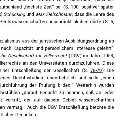
utschland „höchste Zeit“ sei (S. 100; positiver später
d, Schücking
und
Max Fleischmann
, dass die Lehre des
 Rechtswissenschaften beschränkt bleiben dürfe (S. 5,
ozialismus aus der
juristischen Ausbildungsordnung
ab
e nach Kapazität und persönlichem Interesse gelehrt“
che
Gesellschaft für Völkerrecht
(DGV) im Jahre 1953,
kerrechts an den Universitäten durchzuführen. Diese
iner Entschließung der Gesellschaft (S.
78-79
): Die
genes Rechtsstudium unentbehrlich und solle „einen
Durchführung der Prüfung bilden.“ Weiterhin wurden
ehrstühlen „darauf Bedacht zu nehmen, daß an jeder
t vertritt, der auf diesem Gebiet wissenschaftlich
ten vermag.“ Auch die DGV Entschließung betonte die
htlicher Gedanken.