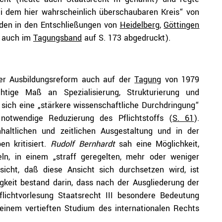
i dem hier wahrscheinlich überschaubaren Kreis“ von
rden in den Entschließungen von
Heidelberg
,
Göttingen
d auch im
Tagungsband
auf S. 173 abgedruckt).
der Ausbildungsreform auch auf der
Tagung
von 1979
chtige Maß an Spezialisierung, Strukturierung und
sich eine „stärkere wissenschaftliche Durchdringung“
notwendige Reduzierung des Pflichtstoffs (
S. 61
).
haltlichen und zeitlichen Ausgestaltung und in der
n kritisiert.
Rudolf
Bernhardt
sah eine Möglichkeit,
eln, in einem „straff geregelten, mehr oder weniger
sicht, daß diese Ansicht sich durchsetzen wird, ist
igkeit bestand darin, dass nach der Ausgliederung der
flichtvorlesung Staatsrecht III besondere Bedeutung
inem vertieften Studium des internationalen Rechts