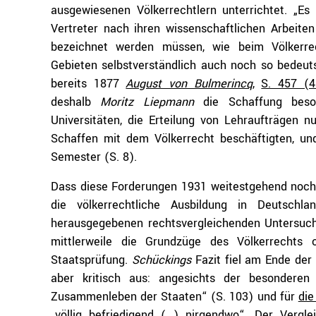
ausgewiesenen Völkerrechtlern unterrichtet. „Es g
Vertreter nach ihren wissenschaftlichen Arbeite
bezeichnet werden müssen, wie beim Völkerre
Gebieten selbstverständlich auch noch so bedeut
bereits 1877
August von Bulmerincq
,
S. 457 (4
deshalb
Moritz Liepmann
die Schaffung beson
Universitäten, die Erteilung von Lehraufträgen n
Schaffen mit dem Völkerrecht beschäftigten, und
Semester (S. 8).
Dass diese Forderungen 1931 weitestgehend noch n
die völkerrechtliche Ausbildung in Deutschl
herausgegebenen rechtsvergleichenden Untersu
mittlerweile die Grundzüge des Völkerrechts o
Staatsprüfung.
Schückings
Fazit fiel am Ende der
aber kritisch aus: angesichts der besondere
Zusammenleben der Staaten“ (S. 103) und für
die
„völlig befriedigend (…) nirgendwo“. Der Verg