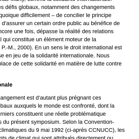
des défis globaux, notamment des changements
uoique difficilement – de concilier le principe
d’assurer un certain ordre public au bénéfice de
core une fois, dépasse la réalité des relations
al qui constitue un élément moteur de la
P.-M., 2000). En un sens le droit international est
 en jeu de la solidarité internationale. Nous
place de cette solidarité en matière de lutte contre
onale
angement est d’autant plus prégnant ces
obaux auxquels le monde est confronté, dont la
niers constituent une réelle problématique
rs du présent symposium. Selon la Convention-
climatiques du 9 mai 1992 (ci-après CCNUCC), les
s de climat qui sont attribués directement ou