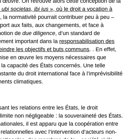
n œuvre. On retrouve alors cette conception de la
«
ubi societas, ibi ius
», où le droit a vocation à
, la normativité pourrait contribuer peu à peu –
pport aux faits, aux changements, et face à
notion de
due diligence
, d’un standard de
lément important dans la
responsabilisation des
eindre les objectifs et buts communs
. . En effet,
 mise en œuvre les moyens nécessaires que
n la capacité des États concernés. Une telle
ante du droit international face à l’imprévisibilité
ments climatiques.
nt les relations entre les États, le droit
 limite non négligeable : la souveraineté des États.
ationales, il est apparu que la coopération entre
relationnelles avec l’intervention d’acteurs non-