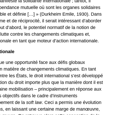
este la solidarité internationale ; tantôt, il
épendance mutuelle où sont les organes solidaires
ible et définie […] » (Durkheim Emile, 1930). Dans
me et de réciprocité, il serait intéressant d’aborder
t d’abord, le potentiel normatif de la notion de
a lutte contre les changements climatiques et,
tionale en tant que moteur d’action internationale.
tionale
tue une opportunité face aux défis globaux
n matière de changements climatiques. En tant
tre les États, le droit international s’est développé
tion du droit importe plus que la manière dont il est
aine mobilisation – principalement en réponse aux
objectifs dans le cadre d’instruments
ppement de la
soft law
. Ceci a permis une évolution
uns, en laissant une certaine marge de manœuvre,