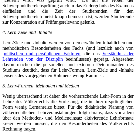
„Gelernt wird, was geprüft wird.“ Da nur die Noten der
Schwerpunktbereichsprüfung auch in das Endergebnis des Examens
einfließen und die Zeit der Studierenden für den
Schwerpunktbereich meist knapp bemessen ist, werden Studierende
zur Konzentration auf Prüfungsrelevanz gelenkt.
4. Lern-Ziele und -Inhalte
Lern-Ziele und -Inhalte werden von den erwähnten inhaltlichen und
methodischen Besonderheiten des Fachs (und letztlich auch von
politischen und persönlichen Faktoren
, die das
Verständnis der
Lehrenden von der Disziplin
beeinflussen) geprägt. Abgesehen
davon machen die personellen und externen Determinanten des
Studiums deutlich, dass für Lehr-Formen, Lern-Ziele und -Inhalte
jenseits des vorgegebenen Rahmens wenig Raum ist.
5. Lehr-Formen, Methoden und Medien
Wenig überraschend ist daher die vorherrschende Lehr-Form in der
Lehre des Völkerrechts die Vorlesung, die in ihrer ursprünglichen
Form wenig Lernanreize bietet. Für die didaktische Planung von
völkerrechtlichen Lehrveranstaltungen folgt daraus, dass vor allem
über den Methoden- und Medieneinsatz aktivierende Lehrformate
kreiert werden müssen, die den Besonderheiten des Völkerrechts
Rechnung tragen.