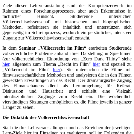
Ziele dieser Lehrveranstaltung sind der Kompetenzerwerb im
Rahmen eines Forschungsprozesses, aber auch Erkenntnisse in
fachlicher Hinsicht. Studierende untersuchen
Völkerrechtswissenschaft mit historischen und biographischen
Methoden, reflektieren sie inhaltlich und unterstützen sich
gegenseitig im Schreibprozess, wodurch ein persönlicher, intensiver
Zugang zur Völkerrechtswissenschaft entsteht.
In dem
Seminar „Völkerrecht im Film“
erarbeiten Studierende
völkerrechtliche Probleme anhand ihrer Darstellung in Spielfilmen
(zur völkerrechtlichen Einordnung von „Zero Dark Thirty“ siehe
hier
, allgemein zum Thema „Recht im Film“
hier
und speziell zu
„Völkerrecht im Film“
hier
). Sie untersuchen die Filme mit
filmwissenschaftlichen Methoden und analysieren die in den Filmen
geweckten Erwartungen an das Recht. Der dramaturgische Zugang
des Filmanschauens dient als Lernumgebung für Referat,
Diskussion und Hausarbeit und schließt eine Vielzahl
interdisziplinärer Zugänge zum Recht ein. Die wöchentlich
vierstündigen Sitzungen ermöglichen es, die Filme jeweils in ganzer
Länger zu sehen.
Die Didaktik der Völkerrechtswissenschaft
Statt die drei Lehrveranstaltungen und das Erreichen der jeweiligen
Lern-Ziele hier im Einzelnen zu evaluieren, soll im Folgenden die