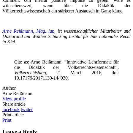
kommen. Um hierfür positive Impulse zu geben, wäre es
wünschenswert, wenn über die Didaktik der
Völkerrechtswissenschaft ein stärkerer Austausch in Gang käme.
Arne Reißmann, Mag. iur.
, ist wissenschaftlicher Mitarbeiter und
Doktorand am Walther-Schücking-Institut für Internationales Recht
in Kiel.
Cite as: Arne Reißmann, “Innovative Lehrformate für
die Didaktik der Völkerrechtswissenschaft”,
Völkerrechtsblog
, 21 March 2016, doi:
10.17176/20171130-144030.
Author
Arne Reißmann
View profile
Share article
facebook
twitter
Print article
Print
Leave a Reply