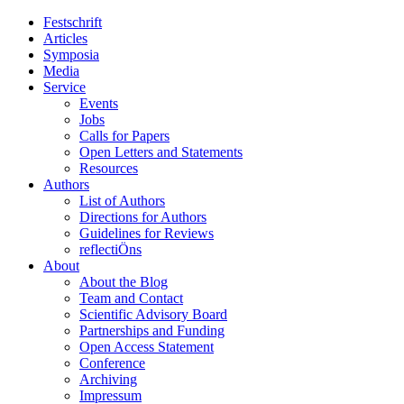
Festschrift
Articles
Symposia
Media
Service
Events
Jobs
Calls for Papers
Open Letters and Statements
Resources
Authors
List of Authors
Directions for Authors
Guidelines for Reviews
reflectiÖns
About
About the Blog
Team and Contact
Scientific Advisory Board
Partnerships and Funding
Open Access Statement
Conference
Archiving
Impressum