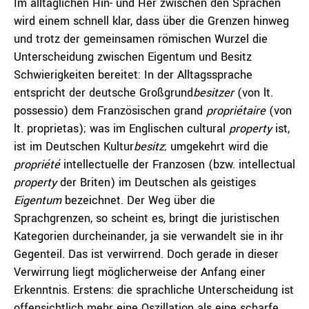
Im alltäglichen Hin- und Her zwischen den Sprachen
wird einem schnell klar, dass über die Grenzen hinweg
und trotz der gemeinsamen römischen Wurzel die
Unterscheidung zwischen Eigentum und Besitz
Schwierigkeiten bereitet: In der Alltagssprache
entspricht der deutsche Großgrund
besitzer
(von lt.
possessio) dem Französischen grand
propriétaire
(von
lt. proprietas); was im Englischen cultural
property
ist,
ist im Deutschen Kultur
besitz
; umgekehrt wird die
propriété
intellectuelle der Franzosen (bzw. intellectual
property
der Briten) im Deutschen als geistiges
Eigentum
bezeichnet. Der Weg über die
Sprachgrenzen, so scheint es, bringt die juristischen
Kategorien durcheinander, ja sie verwandelt sie in ihr
Gegenteil. Das ist verwirrend. Doch gerade in dieser
Verwirrung liegt möglicherweise der Anfang einer
Erkenntnis. Erstens: die sprachliche Unterscheidung ist
offensichtlich mehr eine Oszillation als eine scharfe