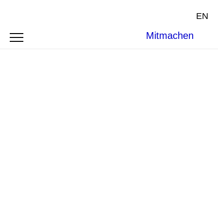
EN
Mitmachen
SYMPOSIUM
CUSTOMARY
INTERNATIONAL LAW