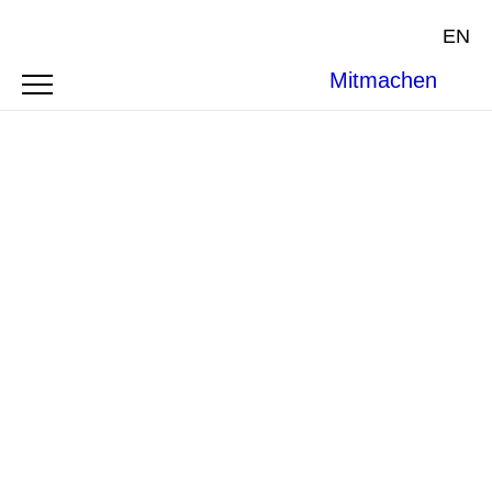
EN
Mitmachen
Photo by
Clay Banks
on
Unsplash
.
SYMPOSIUM
RACIAL PROFILING IN
GERMANY