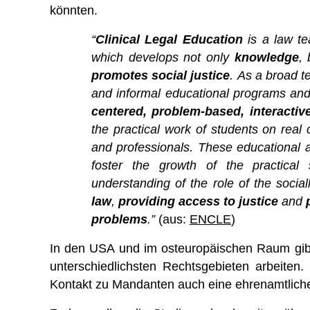
könnten.
“
Clinical Legal Education
is a law t
which develops not only
knowledge
,
promotes social justice
.
As a broad te
and informal educational programs and
centered, problem-based, interacti
the practical work of students on rea
and professionals. These educational ac
foster the growth of the practical
understanding of the role of the social
law
,
providing access to justice
and
problems
.”
(aus:
ENCLE
)
In den USA und im osteuropäischen Raum gibt e
unterschiedlichsten Rechtsgebieten arbeiten.
Kontakt zu Mandanten auch eine ehrenamtlich