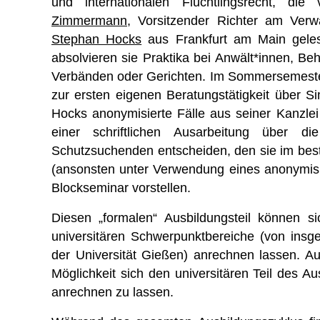
und internationalen Flüchtlingsrecht, di
Zimmermann
, Vorsitzender Richter am Ver
Stephan Hocks
aus Frankfurt am Main geles
absolvieren sie Praktika bei Anwält*innen, Be
Verbänden oder Gerichten. Im Sommersemeste
zur ersten eigenen Beratungstätigkeit über 
Hocks anonymisierte Fälle aus seiner Kanzle
einer schriftlichen Ausarbeitung über di
Schutzsuchenden entscheiden, den sie im best
(ansonsten unter Verwendung eines anonymisi
Blockseminar vorstellen.
Diesen „formalen“ Ausbildungsteil können s
universitären Schwerpunktbereiche (von ins
der Universität Gießen) anrechnen lassen. Au
Möglichkeit sich den universitären Teil des
anrechnen zu lassen.