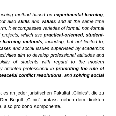
eaching method based on
experimental learning
,
 but also
skills
and
values
and at the same time
rm, it encompasses varieties of formal, non-formal
 projects, which use
practical-oriented, student-
ve learning methods
, including, but not limited to,
l cases and social issues supervised by academics
tivities aim to develop professional attitudes and
 skills of students with regard to the modern
ly oriented professional in
promoting the rule of
peaceful conflict resolutions
, and
solving social
s an jeder juristischen Fakultät „Clinics“, die zu
 Der Begriff „Clinic“ umfasst neben dem direkten
e, also pro bono-Komponente.