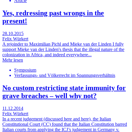
Article
Yes, redressing past wrongs in the
present!
28.10.2015
Felix Würkert
A rejoinder to Maximilian Pichl and Mieke van der Linden I fully
support Mieke van der Linden's thesis that the illegal nature of the
colonization in Africa, and indeed everywhere...
Mehr lesen
Symposium
Verfassungs- und Völkerrecht im Spannungsverhältnis
No custom restricting state immunity for
grave breaches ‒ well why not?
11.12.2014
Felix Würkert
In a recent judgement (discussed here and here), the Italian
Constitutional Court (CC) found that the Italian Constitution barred
Italian courts from applying the ICJ’s judgement in Germany v.