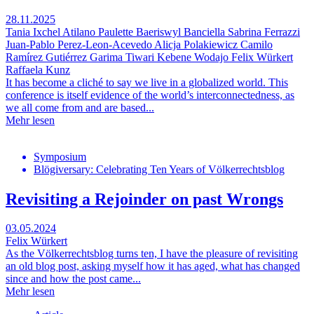
28.11.2025
Tania Ixchel Atilano
Paulette Baeriswyl Banciella
Sabrina Ferrazzi
Juan-Pablo Perez-Leon-Acevedo
Alicja Polakiewicz
Camilo
Ramírez Gutiérrez
Garima Tiwari
Kebene Wodajo
Felix Würkert
Raffaela Kunz
It has become a cliché to say we live in a globalized world. This
conference is itself evidence of the world’s interconnectedness, as
we all come from and are based...
Mehr lesen
Symposium
Blögiversary: Celebrating Ten Years of Völkerrechtsblog
Revisiting a Rejoinder on past Wrongs
03.05.2024
Felix Würkert
As the Völkerrechtsblog turns ten, I have the pleasure of revisiting
an old blog post, asking myself how it has aged, what has changed
since and how the post came...
Mehr lesen