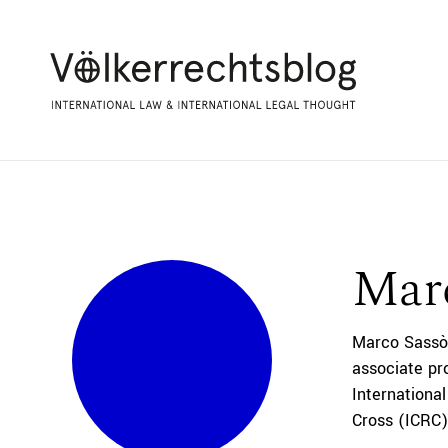
Marc
Marco Sassòli
associate pr
Internationa
Cross (ICRC)