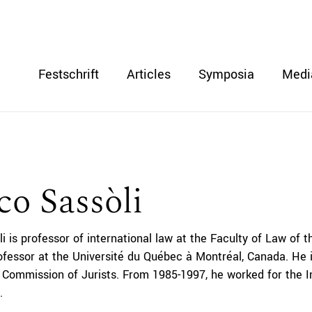
Festschrift
Articles
Symposia
Medi
o Sassòli
 is professor of international law at the Faculty of Law of t
ofessor at the Université du Québec à Montréal, Canada. He 
l Commission of Jurists. From 1985-1997, he worked for the 
.