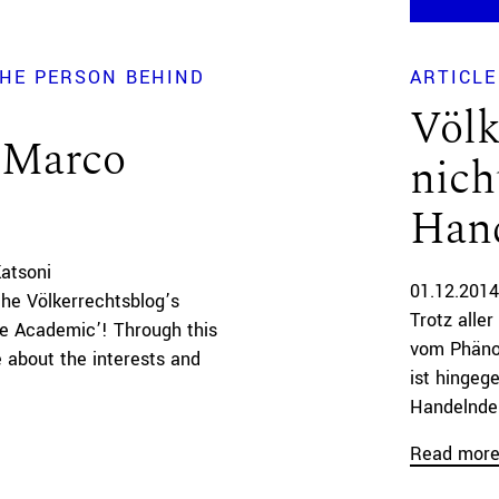
HE PERSON BEHIND
ARTICLE
Völk
 Marco
nich
Han
Katsoni
01.12.2014
the Völkerrechtsblog’s
Trotz alle
e Academic’! Through this
vom Phänom
e about the interests and
ist hingeg
Handelnde
Read mor