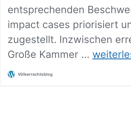
entsprechenden Beschwer
impact cases priorisiert
zugestellt. Inzwischen er
Die
Große Kammer …
weiterl
„Bundesnotbremse
II“
aus
Völkerrechtsblog
dem
Blickwinkel
der
EMRK